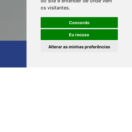
do site e entender de onde vêm
os visitantes.
Concordo
Eu recuso
Dúvidas? Esclareça conosco.
Alterar as minhas preferências
Segunda a Sexta das 8h às 17h
(11) 4442-0233
Conheça nossa Empresa
UM POUCO SOBRE NÓS
Atuamos no mercado auxiliando as empresas, quanto a sua
constituição, administração e consultorias. Temos uma equipe de